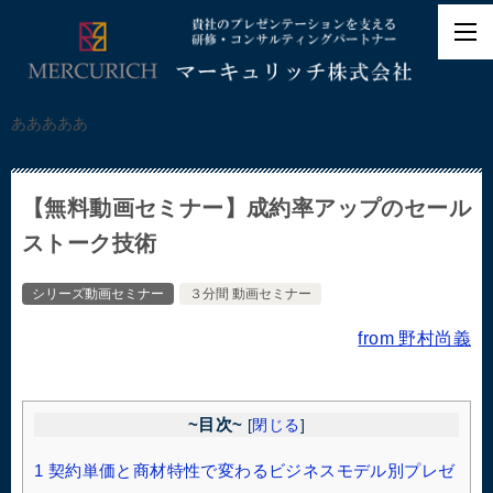
あああああ
【無料動画セミナー】成約率アップのセール
ストーク技術
シリーズ動画セミナー
３分間 動画セミナー
from 野村尚義
~目次~
[
閉じる
]
1
契約単価と商材特性で変わるビジネスモデル別プレゼ