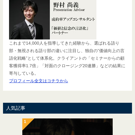
これまで14,000人を指導してきた経験から、選ばれる語り
部・無視される語り部の違いに注目し、独自の”価値向上の言
語化戦略”として体系化。クライアントの「セミナーからの顧
客獲得率1.7倍」「対面のクロージング20連勝」などの結果に
寄与している。
プロフィール全文はコチラから
人気記事