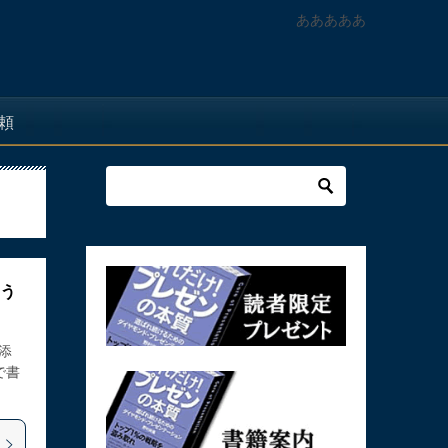
あああああ
頼
こう
添
で書