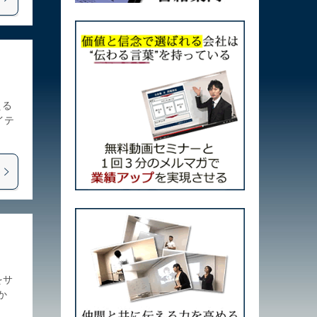
える
イテ
をサ
か