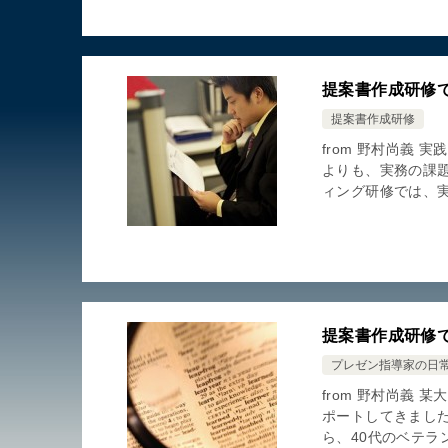
提案書作成研修
提案書作成研修
from 野村尚義
よりも、実務の課
ィング研修では、実
提案書作成研修
プレゼン指導家の日
from 野村尚義
ポートしてきました
ら、40代のベテラン