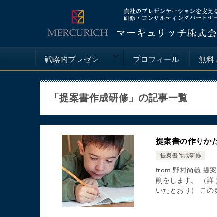
戦略的プレゼン
プロフィール
無料
「提案書作成研修」の記事一覧
提案書の作りか
提案書作成研修
from 野村尚義
削をします。 （
いたとおり） この