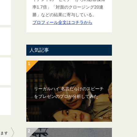
率1.7倍」「対面のクロージング20連
勝」などの結果に寄与している。
プロフィール全文はコチラから
人気記事
リーガルハイ 名言だらけのスピーチ
をプレゼンのプロが分析してみた
します