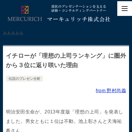
あああああ
イチローが「理想の上司ランキング」に圏外
から３位に返り咲いた理由
伝説のプレゼン分析
from 野村尚義
明治安田生命が、2013年度版「理想の上司」を発表し
ました。男女ともに１位は不動。池上彰さんと天海祐
希さん。