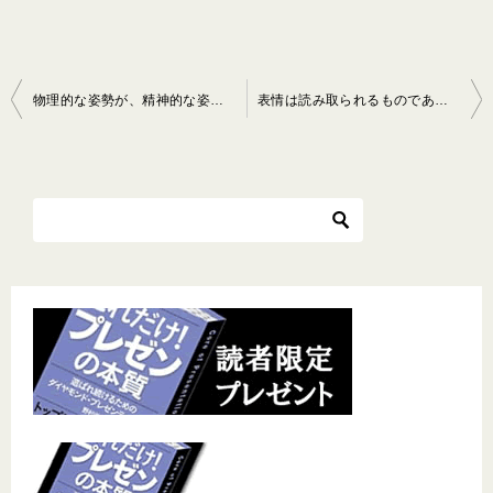
投
物理的な姿勢が、精神的な姿勢を表す
表情は読み取られるものであり、笑顔は顔の筋肉運動である
稿
ナ
ビ
ゲ
ー
シ
ョ
ン