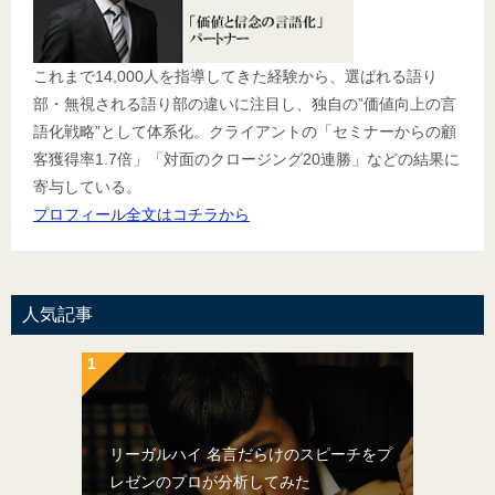
これまで14,000人を指導してきた経験から、選ばれる語り
部・無視される語り部の違いに注目し、独自の”価値向上の言
語化戦略”として体系化。クライアントの「セミナーからの顧
客獲得率1.7倍」「対面のクロージング20連勝」などの結果に
寄与している。
プロフィール全文はコチラから
人気記事
リーガルハイ 名言だらけのスピーチをプ
レゼンのプロが分析してみた