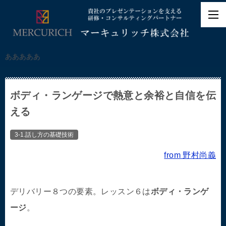
あああああ
ボディ・ランゲージで熱意と余裕と自信を伝
える
3-1.話し方の基礎技術
from 野村尚義
デリバリー８つの要素。レッスン６は
ボディ・ランゲ
ージ
。