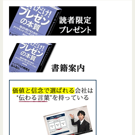
シ
ョ
ン